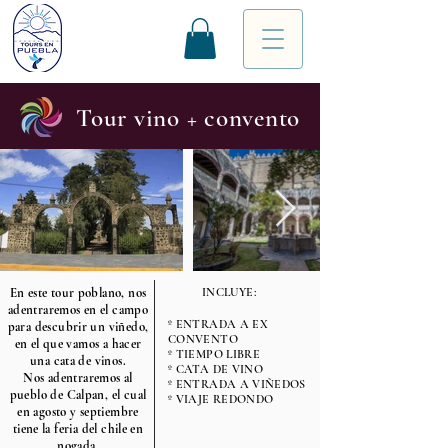
Tour vino + convento
En este tour poblano, nos
INCLUYE:
adentraremos en el campo
º ENTRADA A EX
para descubrir un viñedo,
CONVENTO
en el que vamos a hacer
º TIEMPO LIBRE
una cata de vinos.
º CATA DE VINO
Nos adentraremos al
º ENTRADA A VIÑEDOS
pueblo de Calpan, el cual
º VIAJE REDONDO
en agosto y septiembre
tiene la feria del chile en
nogada.