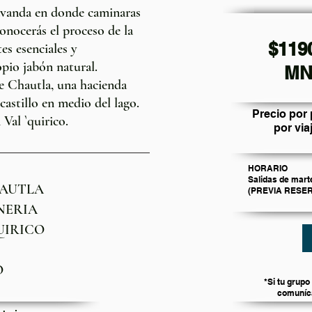
lavanda en donde caminaras
onocerás el proceso de la
$119
es esenciales y
opio jabón natural.
MN
de Chautla, una hacienda
astillo en medio del lago.
Precio por
Val `quirico.
por via
HORARIO
Salidas de mart
HAUTLA
(PREVIA RESE
ONERIA
QUIRICO
O
*Si tu grupo
comuníca