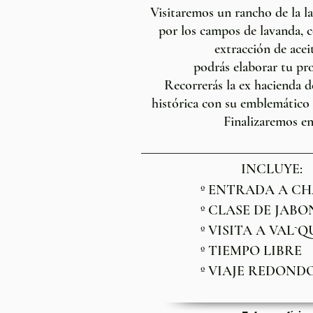
Visitaremos un rancho de la 
por los campos de lavanda, c
extracción de aceit
podrás elaborar tu pr
Recorrerás la ex hacienda 
histórica con su emblemático c
Finalizaremos en 
INCLUYE:
º ENTRADA A C
º CLASE DE JAB
º VISITA A VAL`
º TIEMPO LIBRE
º VIAJE REDOND