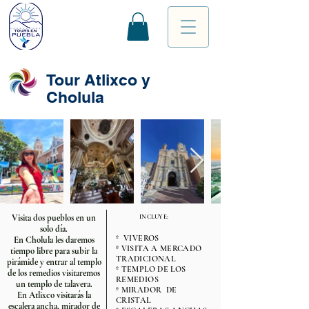
Tour Atlixco y
Cholula
Visita dos pueblos en un
INCLUYE:
solo día.
º VIVEROS
En Cholula les daremos
º VISITA A MERCADO
tiempo libre para subir la
TRADICIONAL
pirámide y entrar al templo
º TEMPLO DE LOS
de los remedios visitaremos
REMEDIOS
un templo de talavera.
º MIRADOR DE
En Atlixco visitarás la
CRISTAL
escalera ancha, mirador de