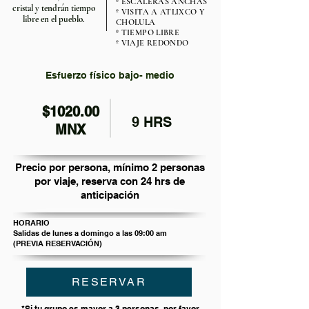
º ESCALERAS ANCHAS
cristal y tendrán tiempo
º VISITA A ATLIXCO Y
libre en el pueblo.
CHOLULA
º TIEMPO LIBRE
º VIAJE REDONDO
Esfuerzo físico bajo- medio
$1020.00
9 HRS
MNX
Precio por persona, mínimo 2 personas
por viaje, reserva con 24 hrs de
anticipación
HORARIO
Salidas de lunes a domingo a las 09:00 am
(PREVIA RESERVACIÓN)
RESERVAR
*Si tu grupo es mayor a 3 personas, por favor