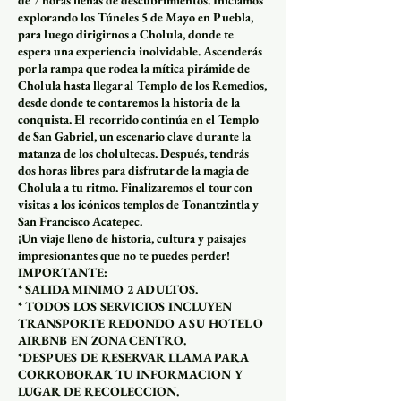
explorando los Túneles 5 de Mayo en Puebla,
para luego dirigirnos a Cholula, donde te
espera una experiencia inolvidable. Ascenderás
por la rampa que rodea la mítica pirámide de
Cholula hasta llegar al Templo de los Remedios,
desde donde te contaremos la historia de la
conquista. El recorrido continúa en el Templo
de San Gabriel, un escenario clave durante la
matanza de los cholultecas. Después, tendrás
dos horas libres para disfrutar de la magia de
Cholula a tu ritmo. Finalizaremos el tour con
visitas a los icónicos templos de Tonantzintla y
San Francisco Acatepec.
¡Un viaje lleno de historia, cultura y paisajes
impresionantes que no te puedes perder!
IMPORTANTE:
* SALIDA MINIMO 2 ADULTOS.
* TODOS LOS SERVICIOS INCLUYEN
TRANSPORTE REDONDO A SU HOTEL O
AIRBNB EN ZONA CENTRO.
*DESPUES DE RESERVAR LLAMA PARA
CORROBORAR TU INFORMACION Y
LUGAR DE RECOLECCION.