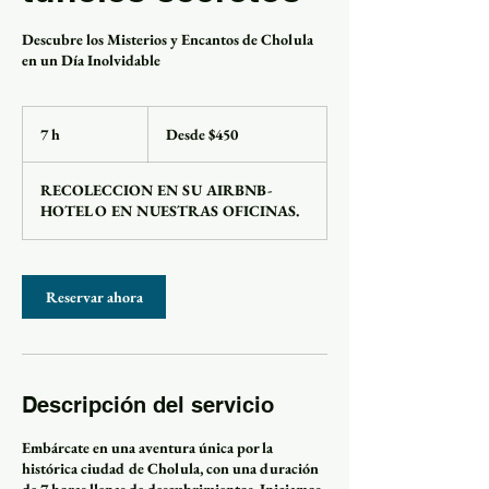
Descubre los Misterios y Encantos de Cholula
en un Día Inolvidable
Desde
450
7 h
7
Desde $450
pesos
mexicanos
h
RECOLECCION EN SU AIRBNB-
HOTEL O EN NUESTRAS OFICINAS.
Reservar ahora
Descripción del servicio
Embárcate en una aventura única por la
histórica ciudad de Cholula, con una duración
de 7 horas llenas de descubrimientos. Iniciamos