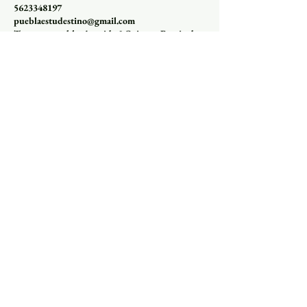
5623348197
pueblaestudestino@gmail.com
Tours en puebla, Avenida 9 Oriente, Barrio de
Analco, Puebla, Pue., México
Testimonios de nuestros turistas.