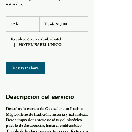
naturales.
Desde
1,100
12 h
1
Desde $1,100
pesos
mexicanos
2
Recolección en airbnb - hotel
h
|
HOTEL ISABEL UNICO
Reservar ahora
Descripción del servicio
Descubre la esencia de Cuetzalan, un Pueblo
Mágico lleno de tradición, historia y naturaleza.
Desde impresionantes cascadas y el histórico
pueblo de Zacapoaxtla, hasta el emblemático
Templo de los Jarritos, este tour es perfecto para