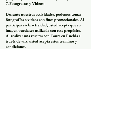
7. Fotografías y Videos:
Durante nuestras actividades, podemos tomar
fotografías o videos con fines promocionales. Al
participar en la actividad, usted acepta que su
imagen pueda ser utilizada con este propósito.
Al realizar una reserva con Tours en Puebla a
través de wix, usted acepta estos términos y
condiciones.
Datos de contacto
Puebla, Mexico
5623348197
pueblaestudestino@gmail.com
Avenida 5 Poniente 125, Historic
Centre of Puebla, Puebla, Mexico
5623348197
pueblaestudestino@gmail.com