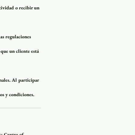
tividad o recibir un
las regulaciones
que un cliente está
ales. Al participar
os y condiciones.
ic Centre of