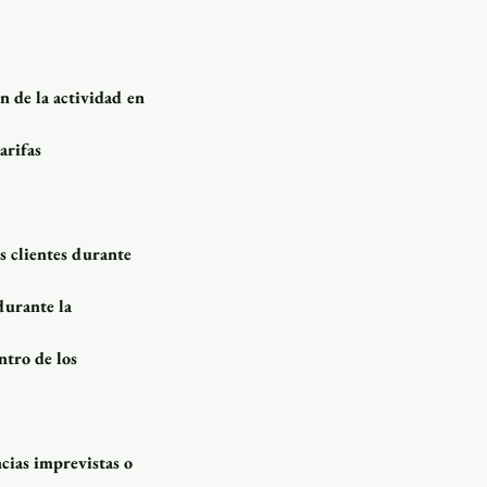
ón de la actividad en
arifas
s clientes durante
durante la
ntro de los
cias imprevistas o