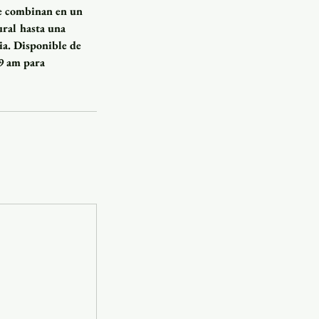
 se combinan en un
ural hasta una
lia. Disponible de
9 am para