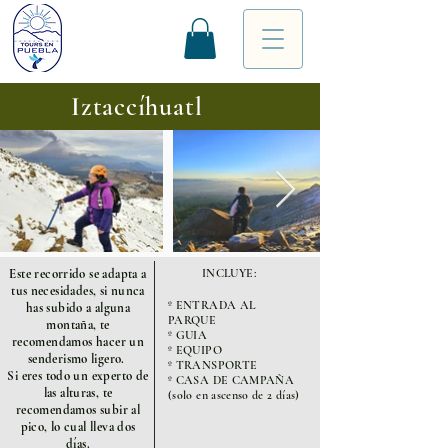
Iztaccíhuatl
Este recorrido se adapta a
INCLUYE:
tus necesidades, si nunca
º ENTRADA AL
has subido a alguna
PARQUE
montaña, te
º GUIA
recomendamos hacer un
º EQUIPO
senderismo ligero.
º TRANSPORTE
Si eres todo un experto de
º CASA DE CAMPAÑA
las alturas, te
(solo en ascenso de 2 días)
recomendamos subir al
pico, lo cual lleva dos
días.