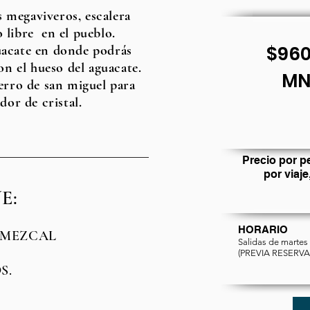
s megaviveros, escalera
 libre en el pueblo.
$960
guacate en donde podrás
on el hueso del aguacate.
MN
erro de san miguel para
dor de cristal.
Precio por p
por viaje
E:
HORARIO
 MEZCAL
Salidas de martes
(PREVIA RESERV
S.