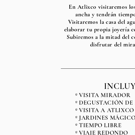
En Atlixco visitaremos lo
ancha y tendrán tiempo
Visitaremos la casa del a
elaborar tu propia joyería c
Subiremos a la mitad del c
disfrutar del mira
INCLUY
º VISITA MIRADOR
º DEGUSTACIÓN DE
º VISITA A ATLIXCO
º JARDINES MÁGICO
º TIEMPO LIBRE
º VIAJE REDONDO