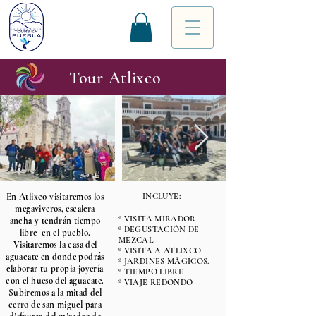
Tour Atlixco
En Atlixco visitaremos los
INCLUYE:
megaviveros, escalera
º VISITA MIRADOR
ancha y tendrán tiempo
º DEGUSTACIÓN DE
libre en el pueblo.
MEZCAL
Visitaremos la casa del
º VISITA A ATLIXCO
aguacate en donde podrás
º JARDINES MÁGICOS.
elaborar tu propia joyería
º TIEMPO LIBRE
con el hueso del aguacate.
º VIAJE REDONDO
Subiremos a la mitad del
cerro de san miguel para