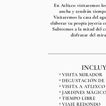
En Atlixco visitaremos lo
ancha y tendrán tiempo
Visitaremos la casa del a
elaborar tu propia joyería c
Subiremos a la mitad del c
disfrutar del mira
INCLUY
º VISITA MIRADOR
º DEGUSTACIÓN DE
º VISITA A ATLIXCO
º JARDINES MÁGICO
º TIEMPO LIBRE
º VIAJE REDONDO