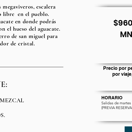
s megaviveros, escalera
 libre en el pueblo.
$960
guacate en donde podrás
on el hueso del aguacate.
MN
erro de san miguel para
dor de cristal.
Precio por p
por viaje
E:
HORARIO
 MEZCAL
Salidas de martes
(PREVIA RESERV
S.